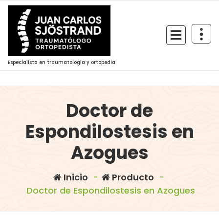
Saltar
al
contenido
Especialista en traumatología y ortopedia
Doctor de
Espondilostesis en
Azogues
Inicio
-
Producto
-
Doctor de Espondilostesis en Azogues